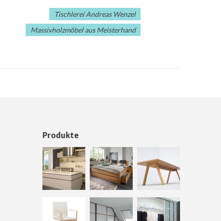
Tischlerei Andreas Wenzel
Massivholzmöbel aus Meisterhand
Produkte