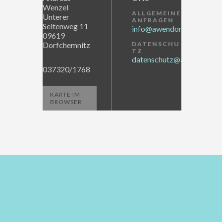
Wenzel
ALLGEMEINE
Unterer
ANFRAGEN
Seitenweg 11
info@awendor.de
09619
Dorfchemnitz
DATENSCHU
TZ
datenschutz@awendor.de
037320/1768
KARTE IM
BROWSER