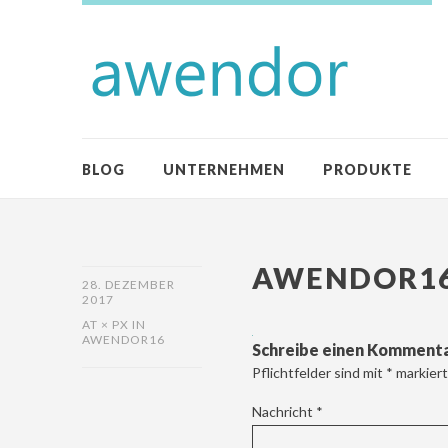
BLOG
UNTERNEHMEN
PRODUKTE
AWENDOR1
28. DEZEMBER
2017
AT
× PX
IN
AWENDOR16
Schreibe einen Komment
Pflichtfelder sind mit
*
markiert
Nachricht
*