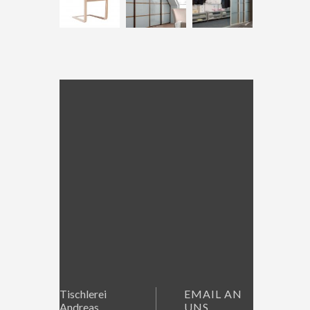
Tischlerei
EMAIL AN
Andreas
UNS