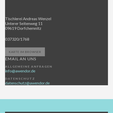
Tischlerei Andreas Wenzel
Unterer Seitenweg 11
09619 Dorfchemnitz
037320/1768
KARTE IM BROWSER
EMAIL AN UNS
ALLGEMEINE ANFRAGEN
info@awendor.de
DATENSCHUTZ
datenschutz@awendor.de