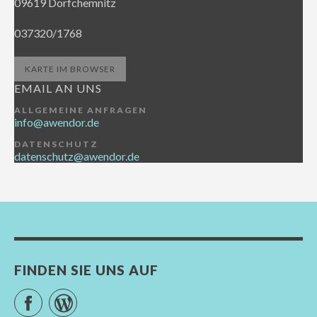
09619 Dorfchemnitz
037320/1768
KARTE IM BROWSER
EMAIL AN UNS
ALLGEMEINE ANFRAGEN
info@awendor.de
DATENSCHUTZ
datenschutz@awendor.de
FINDEN SIE UNS AUF
Facebook
WordPress