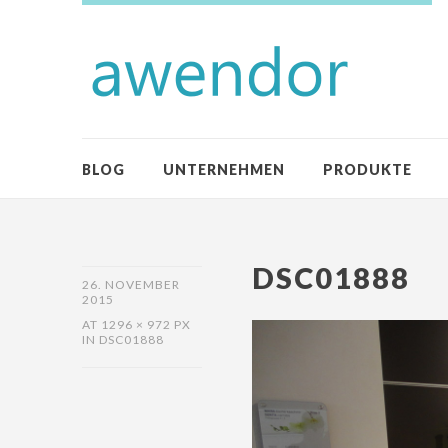
BLOG
UNTERNEHMEN
PRODUKTE
DSC01888
26. NOVEMBER
2015
AT
1296 × 972 PX
IN
DSC01888