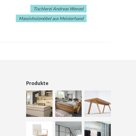
Tischlerei Andreas Wenzel
Massivholzmöbel aus Meisterhand
Produkte