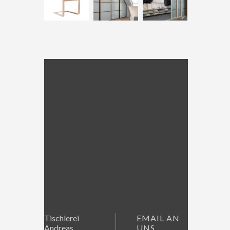
Tischlerei
EMAIL AN
Andreas
UNS