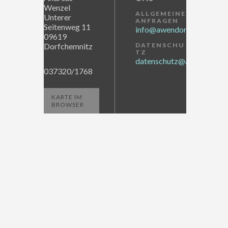
Wenzel
ALLGEMEINE
Unterer
ANFRAGEN
Seitenweg 11
info@awendor.de
09619
Dorfchemnitz
DATENSCHU
TZ
datenschutz@awendor.de
037320/1768
KARTE IM
BROWSER