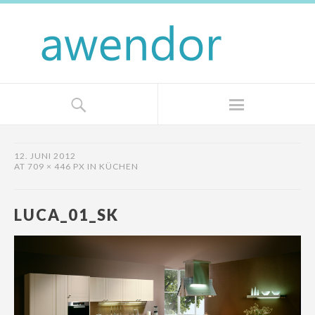
12. JUNI 2012
AT
709 × 446 PX
IN
KÜCHEN
LUCA_01_SK