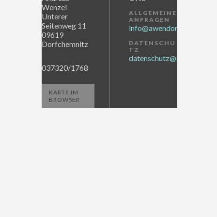
Wenzel
ALLGEMEINE
Unterer
ANFRAGEN
Seitenweg 11
info@awendor.de
09619
Dorfchemnitz
DATENSCHU
TZ
datenschutz@awendor.de
037320/1768
KARTE IM
BROWSER