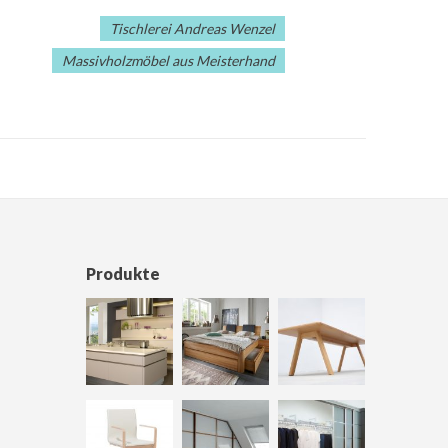
Tischlerei Andreas Wenzel
Massivholzmöbel aus Meisterhand
Produkte