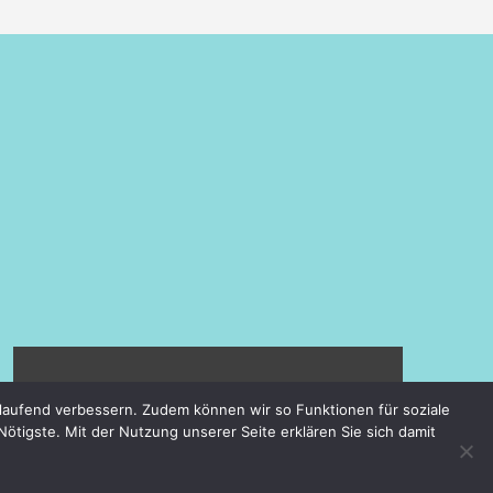
AWENDOR GMBH
laufend verbessern. Zudem können wir so Funktionen für soziale
tigste. Mit der Nutzung unserer Seite erklären Sie sich damit
NATÜRLICH WOHLFÜHLEN MIT
MÖBELN DER TISCHLEREI WENZEL