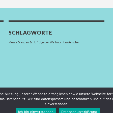
SCHLAGWORTE
Messe Dresden
Schlafratgeber
Weihnachtaswünsche
Datenschutzerklärung
Impressum
AGB
he Nutzung unserer Webseite ermöglichen sowie unsere Webseite fort
hema Datenschutz. Wir sind datensparsam und beschränken uns auf das Nö
VORBEHALTEN.
einverstanden.
Ich bin einverstanden
Datenschutzerklärung