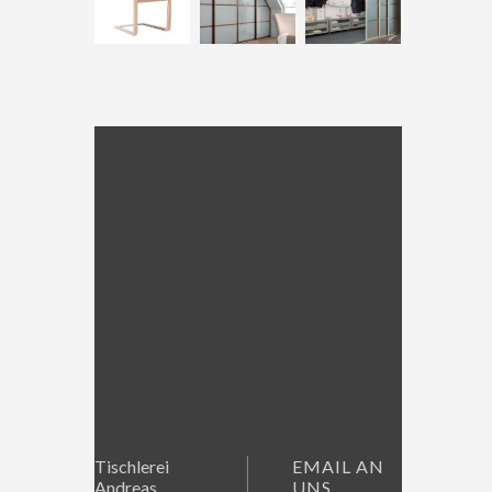
Tischlerei
EMAIL AN
Andreas
UNS