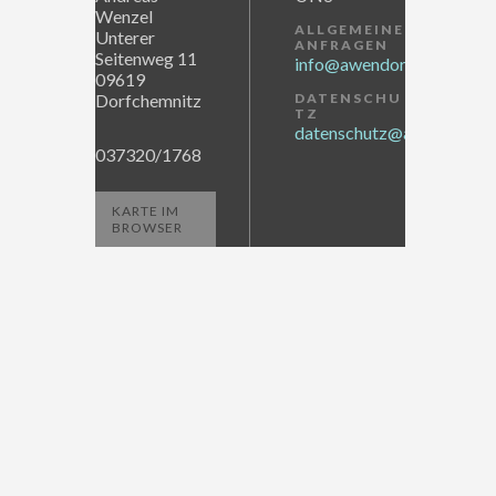
Wenzel
ALLGEMEINE
Unterer
ANFRAGEN
Seitenweg 11
info@awendor.de
09619
Dorfchemnitz
DATENSCHU
TZ
datenschutz@awendor.de
037320/1768
KARTE IM
BROWSER