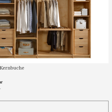
 Kernbuche
ar
.