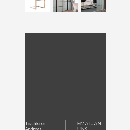
Tischlerei
EMAIL AN
Andreas
UNS