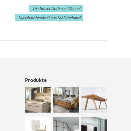
Tischlerei Andreas Wenzel
Massivholzmöbel aus Meisterhand
Produkte