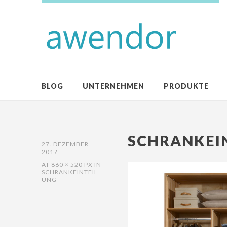
BLOG
UNTERNEHMEN
PRODUKTE
SCHRANKEI
27. DEZEMBER
2017
AT
860 × 520 PX
IN
SCHRANKEINTEIL
UNG