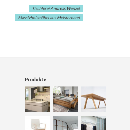
Tischlerei Andreas Wenzel
Massivholzmöbel aus Meisterhand
Produkte