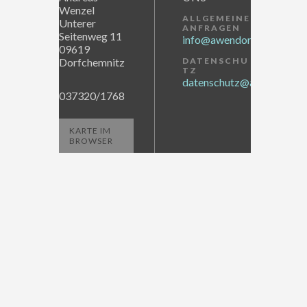
Wenzel
ALLGEMEINE
Unterer
ANFRAGEN
Seitenweg 11
info@awendor.de
09619
Dorfchemnitz
DATENSCHU
TZ
datenschutz@awendor.de
037320/1768
KARTE IM
BROWSER