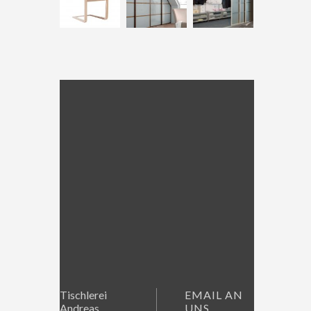
Tischlerei
EMAIL AN
Andreas
UNS