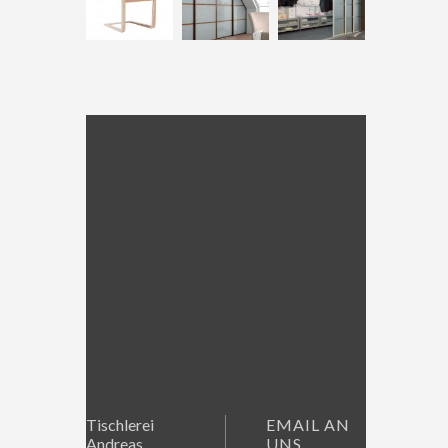
Tischlerei
EMAIL AN
Andreas
UNS