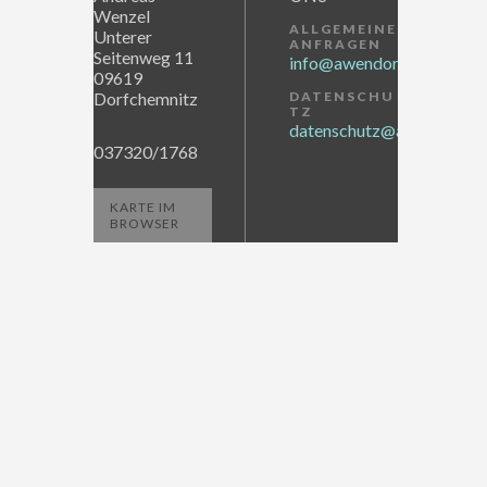
Wenzel
ALLGEMEINE
Unterer
ANFRAGEN
Seitenweg 11
info@awendor.de
09619
Dorfchemnitz
DATENSCHU
TZ
datenschutz@awendor.de
037320/1768
KARTE IM
BROWSER