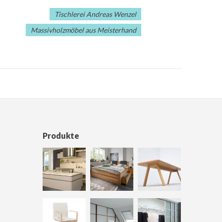
Tischlerei Andreas Wenzel
Massivholzmöbel aus Meisterhand
Produkte